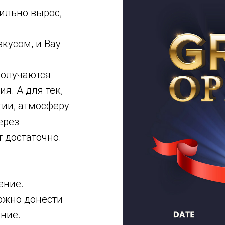
ильно вырос,
вкусом, и Вау
получаются
. А для тек,
тии, атмосферу
ерез
 достаточно.
ение.
ожно донести
ние.